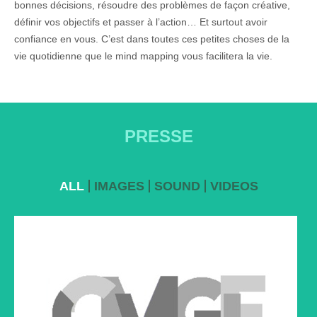
bonnes décisions, résoudre des problèmes de façon créative,
définir vos objectifs et passer à l’action… Et surtout avoir
confiance en vous. C’est dans toutes ces petites choses de la
CMGF
vie quotidienne que le mind mapping vous facilitera la vie.
Coup de cœur du comité scientifique sur notre poster
Cliquez sur le lien ci-dessous à droite pour lire l'article
PRESSE
ALL
IMAGES
SOUND
VIDEOS
THOT CURSUS
Pour voir la situation autrement : les cartes mentales