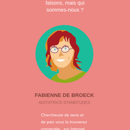
faisons, mais qui
manière concrète dans votre environnement de travail.
Et ainsi gagner en efficacité et récupérer le temps et
sommes-nous ?
l’énergie nécessaires à ce qui est vraiment essentiel pour
vous !
FABIENNE DE BROECK
AGITATRICE D'HABITUDES
Chercheuse de sens et
de paix vous la trouverez
connectée...sur Internet,